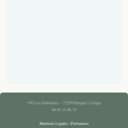
550 Les Guiletières – 72250 Parigné l’évêque
06.85.11.08.79
Mentions Légales
|
Partenaires