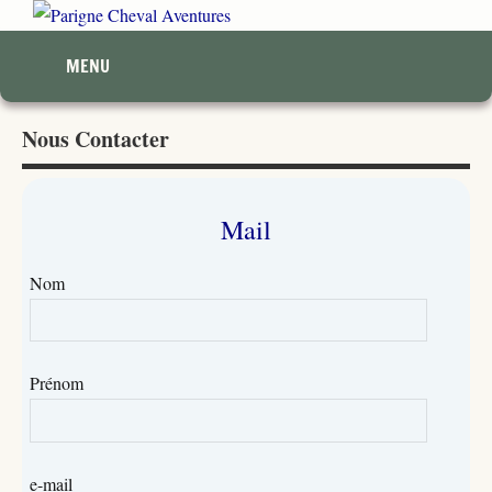
Aller
Parigne
Prenez
au
MENU
le
contenu
Cheval
temps
de
Aventures
Nous Contacter
créer
une
relation.
Mail
Nom
Prénom
e-mail